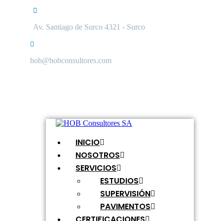
Ir
al
contenido
Av. Santiago de Surco 4321 - Surco
hob@hobconsultores.com
INICIO
NOSOTROS
SERVICIOS
ESTUDIOS
SUPERVISIÓN
PAVIMENTOS
CERTIFICACIONES